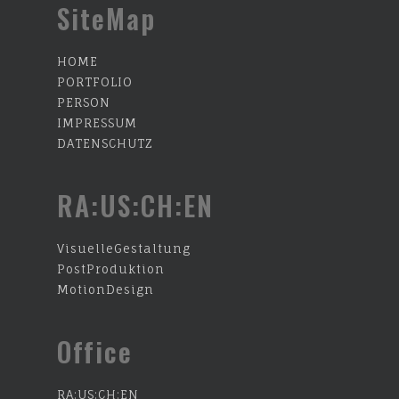
SiteMap
HOME
PORTFOLIO
PERSON
IMPRESSUM
DATENSCHUTZ
RA:US:CH:EN
VisuelleGestaltung
PostProduktion
MotionDesign
Office
RA:US:CH:EN