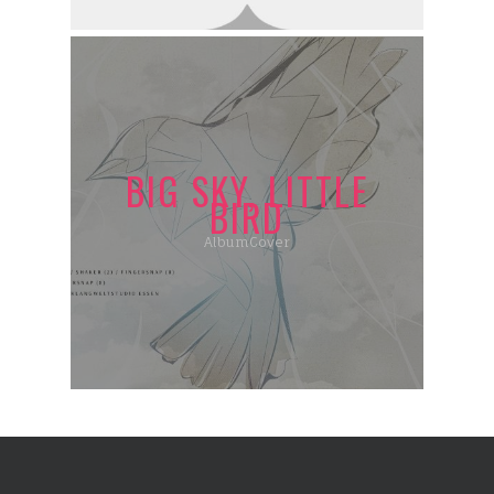
BIG SKY, LITTLE
BIRD
AlbumCover